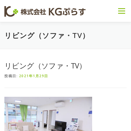
コンテンツへスキップ
メニュー
会社概要
事業内容 ▽
お知らせ
リビング（ソファ・TV）
～日常の様子～
お問い合わせ
リビング（ソファ・TV）
投稿日:
2021年1月29日