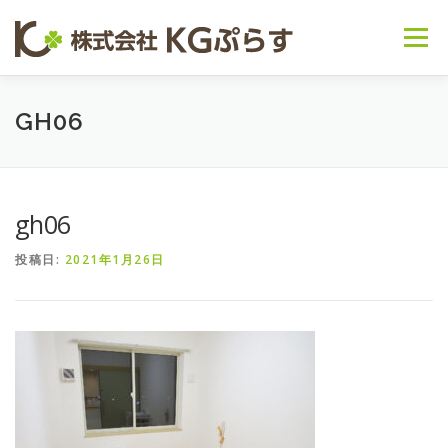
コンテンツへスキップ
メニュー
会社概要
事業内容 ▽
お知らせ
GH06
～日常の様子～
お問い合わせ
gh06
投稿日:
2021年1月26日