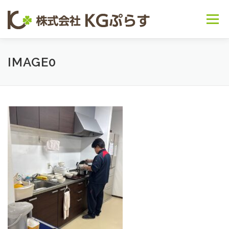
コンテンツへスキップ
メニュー
会社概要
事業内容 ▽
お知らせ
IMAGE0
～日常の様子～
お問い合わせ