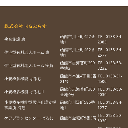
株式会社 KGぷらす
函館市川上町457番
TEL 0138-84-
複合施設 恵
地1
2383
函館市川上町462番
TEL 0138-84-
住宅型有料老人ホーム 恵
地1
2577
函館市志海苔町299
TEL 0138-58-
住宅型有料老人ホーム 宇賀
番地3
3232
函館市本通4丁目3番
TEL 0138-31-
小規模多機能 ぱるむ
21号
4500
函館市志海苔町300
TEL 0138-58-
小規模多機能 ぱるむII
番地4号
2030
小規模多機能型居宅介護支援
函館市川汲町586番
TEL 0138-84-
事業所 海翔
地1
1277
TEL 0138-30-
ケアプランセンター ぱるむ
函館市金堀町5番3号
6030