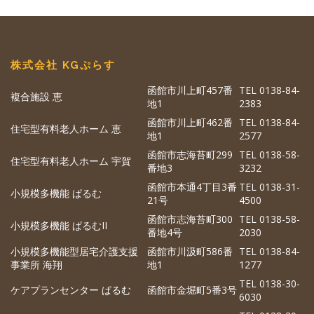
株式会社 KGぷらす
函館市川上町457番
TEL 0138-84-
複合施設 恵
地1
2383
函館市川上町462番
TEL 0138-84-
住宅型有料老人ホーム 恵
地1
2577
函館市志海苔町299
TEL 0138-58-
住宅型有料老人ホーム 宇賀
番地3
3232
函館市本通4丁目3番
TEL 0138-31-
小規模多機能 ぱるむ
21号
4500
函館市志海苔町300
TEL 0138-58-
小規模多機能 ぱるむII
番地4号
2030
小規模多機能型居宅介護支援
函館市川汲町586番
TEL 0138-84-
事業所 海翔
地1
1277
TEL 0138-30-
ケアプランセンター ぱるむ
函館市金堀町5番3号
6030